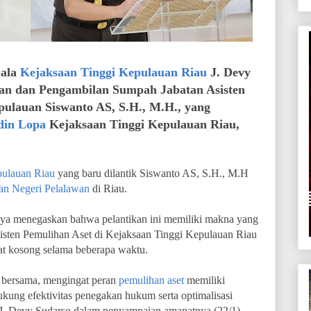
pala
Kejaksaan Tinggi Kepulauan Riau
J. Devy
an dan Pengambilan Sumpah Jabatan Asisten
pulauan Siswanto AS, S.H., M.H., yang
din Lopa
Kejaksaan Tinggi Kepulauan Riau,
pulauan Riau
yang baru dilantik Siswanto AS, S.H., M.H
an Negeri Pelalawan
di Riau.
nya menegaskan bahwa pelantikan ini memiliki makna yang
Asisten Pemulihan Aset di Kejaksaan Tinggi Kepulauan Riau
pat kosong selama beberapa waktu.
n bersama, mengingat peran
pemulihan aset
memiliki
ukung efektivitas penegakan hukum serta optimalisasi
 J. Devy Sudarso dalam penyampaian amanatnya (22/1).