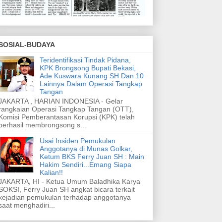
SOSIAL-BUDAYA
Teridentifikasi Tindak Pidana,
KPK Brongsong Bupati Bekasi,
Ade Kuswara Kunang SH Dan 10
Lainnya Dalam Operasi Tangkap
Tangan
JAKARTA , HARIAN INDONESIA - Gelar
rangkaian Operasi Tangkap Tangan (OTT),
Komisi Pemberantasan Korupsi (KPK) telah
berhasil membrongsong s...
Usai Insiden Pemukulan
Anggotanya di Munas Golkar,
Ketum BKS Ferry Juan SH : Main
Hakim Sendiri...Emang Siapa
Kalian!!
JAKARTA, HI - Ketua Umum Baladhika Karya
SOKSI, Ferry Juan SH angkat bicara terkait
kejadian pemukulan terhadap anggotanya
saat menghadiri...