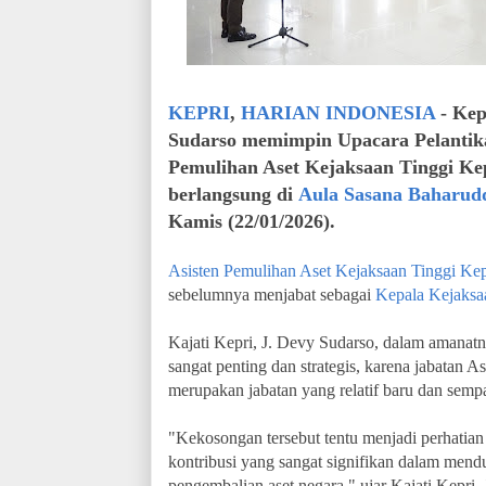
KEPRI
,
HARIAN INDONESIA
- Ke
Sudarso memimpin Upacara Pelantik
Pemulihan Aset Kejaksaan Tinggi Ke
berlangsung di
Aula Sasana Baharud
Kamis (22/01/2026).
Asisten Pemulihan Aset Kejaksaan Tinggi Ke
sebelumnya menjabat sebagai
Kepala Kejaksa
Kajati Kepri, J. Devy Sudarso, dalam amanat
sangat penting dan strategis, karena jabatan 
merupakan jabatan yang relatif baru dan sem
"Kekosongan tersebut tentu menjadi perhatia
kontribusi yang sangat signifikan dalam mend
pengembalian aset negara," ujar
Kajati Kepri,